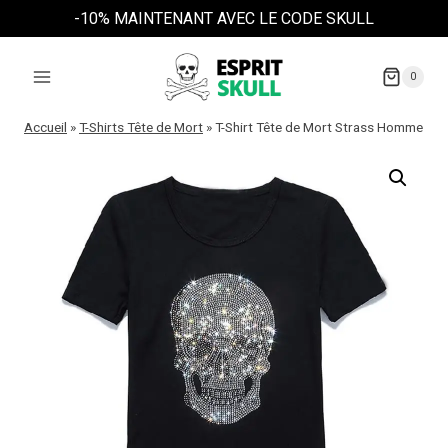
Aller
-10% MAINTENANT AVEC LE CODE SKULL
au
contenu
0
Accueil
»
T-Shirts Tête de Mort
»
T-Shirt Tête de Mort Strass Homme