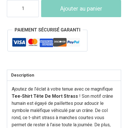
quantité
Ajouter au panier
de
T-
Shirt
PAIEMENT SÉCURISÉ GARANTI
Tête
de
Mort
Strass
Homme
Description
Ajoutez de l’éclat à votre tenue avec ce magnifique
Tee-Shirt Tête De Mort Strass
! Son motif crâne
humain est égayé de paillettes pour adoucir le
symbole maléfique véhiculé par un crâne. De col
rond, ce t-shirt strass à manches courtes vous
permet de rester à l’aise toute la journée. De plus,