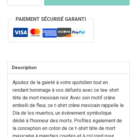
T-
Shirt
PAIEMENT SÉCURISÉ GARANTI
Tête
de
Mort
Mexicaine
Description
Ajoutez de la gaieté à votre quotidien tout en
rendant hommage à vos défunts avec ce tee-shirt
tête de mort mexicain noir. Avec son motif crâne
embelli de fleur, ce t-shirt crâne mexicain rappelle le
Día de los muertos, un évènement symbolique
dédié à l’honneur des morts. Profitez également de
la conception en coton de ce t-shirt tête de mort
mexicaine à manches courtes et à col rond pour