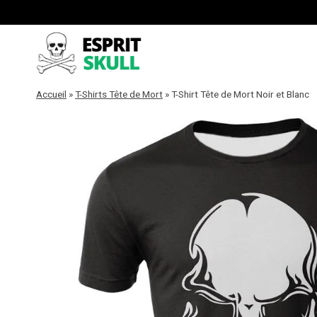
Aller
au
contenu
Accueil
»
T-Shirts Tête de Mort
»
T-Shirt Tête de Mort Noir et Blanc