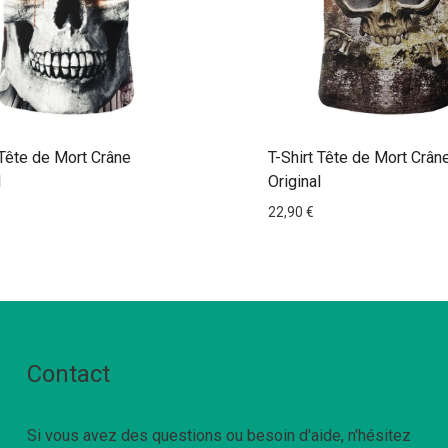
 Tête de Mort Crâne
T-Shirt Tête de Mort Crân
l
Original
22,90
€
Contact
Si vous avez des questions ou besoin d'aide, n'hésitez