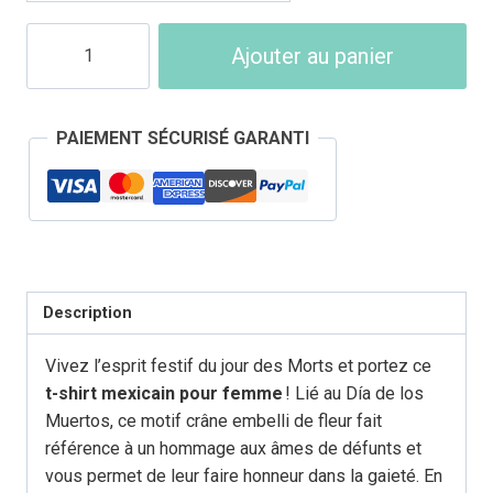
quantité
Ajouter au panier
de
T-
Shirt
PAIEMENT SÉCURISÉ GARANTI
Tête
de
Mort
Femme
Mexicaine
Description
Vivez l’esprit festif du jour des Morts et portez ce
t-shirt mexicain pour femme
! Lié au Día de los
Muertos, ce motif crâne embelli de fleur fait
référence à un hommage aux âmes de défunts et
vous permet de leur faire honneur dans la gaieté. En