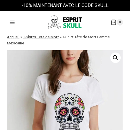
Aller
-10% MAINTENANT AVEC LE CODE SKULL
au
contenu
0
Accueil
»
T-Shirts Tête de Mort
»
T-Shirt Tête de Mort Femme
Mexicaine