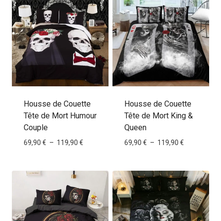
à
à
119,90 €
119,90 €
Housse de Couette
Housse de Couette
Tête de Mort Humour
Tête de Mort King &
Couple
Queen
Plage
Plage
69,90
€
–
119,90
€
69,90
€
–
119,90
€
de
de
prix :
prix :
69,90 €
69,90 €
à
à
119,90 €
119,90 €