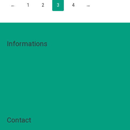
119,90 €
←
1
2
3
4
→
Informations
Livraison
Politique de remboursement
Politique de confidentialté
Conditions Générales de Vente
Mentions Légales
Contact