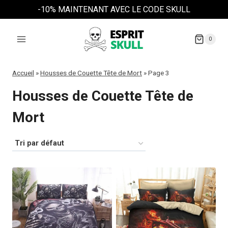
Aller
-10% MAINTENANT AVEC LE CODE SKULL
au
contenu
0
Accueil
»
Housses de Couette Tête de Mort
»
Page 3
Housses de Couette Tête de
Mort