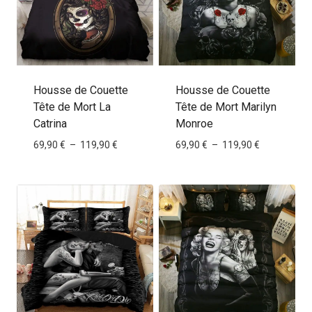
Housse de Couette
Housse de Couette
Tête de Mort La
Tête de Mort Marilyn
Catrina
Monroe
Plage
Plage
69,90
€
–
119,90
€
69,90
€
–
119,90
€
de
de
prix :
prix :
69,90 €
69,90 €
à
à
119,90 €
119,90 €