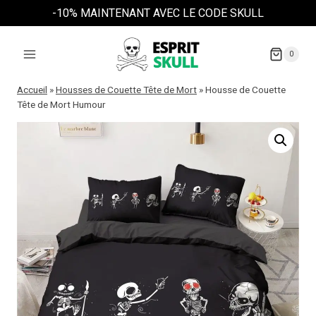
Aller
-10% MAINTENANT AVEC LE CODE SKULL
au
contenu
0
Accueil
»
Housses de Couette Tête de Mort
»
Housse de Couette
Tête de Mort Humour