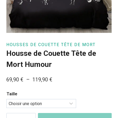
HOUSSES DE COUETTE TÊTE DE MORT
Housse de Couette Tête de
Mort Humour
Plage
69,90
€
–
119,90
€
de
Taille
prix :
69,90 €
à
quantité