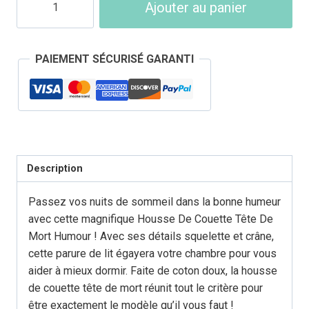
Ajouter au panier
119,90 €
de
Housse
de
PAIEMENT SÉCURISÉ GARANTI
Couette
Tête
de
Mort
Humour
Description
Passez vos nuits de sommeil dans la bonne humeur
avec cette magnifique Housse De Couette Tête De
Mort Humour ! Avec ses détails squelette et crâne,
cette parure de lit égayera votre chambre pour vous
aider à mieux dormir. Faite de coton doux, la housse
de couette tête de mort réunit tout le critère pour
être exactement le modèle qu’il vous faut !