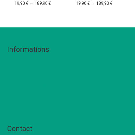
Plage
Plage
19,90
€
–
189,90
€
19,90
€
–
189,90
€
de
de
prix :
prix :
19,90 €
19,90 €
à
à
189,90 €
189,90 €
Informations
Livraison
Politique de remboursement
Politique de confidentialté
Conditions Générales de Vente
Mentions Légales
Contact