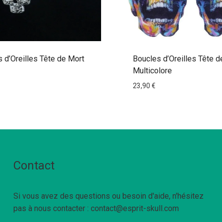
 d’Oreilles Tête de Mort
Boucles d’Oreilles Tête d
Multicolore
23,90
€
Contact
Si vous avez des questions ou besoin d'aide, n'hésitez
pas à nous contacter : contact@esprit-skull.com