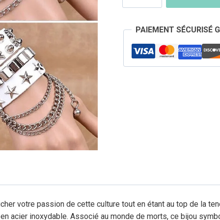
Bracelet
Tête
PAIEMENT SÉCURISÉ 
de
Mort
Punk
Cuir
cher votre passion de cette culture tout en étant au top de la ten
 en acier inoxydable. Associé au monde de morts, ce bijou symbo