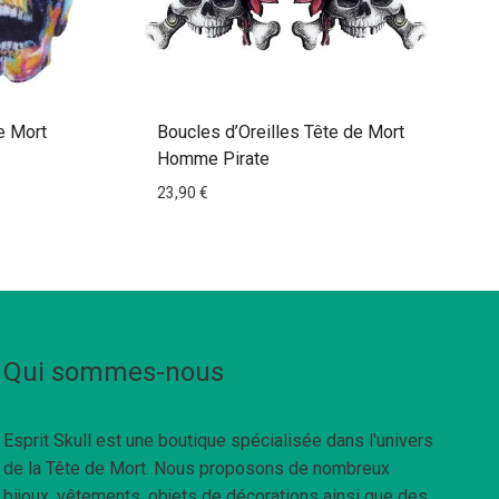
e Mort
Boucles d’Oreilles Tête de Mort
Homme Pirate
23,90
€
Qui sommes-nous
Esprit Skull est une boutique spécialisée dans l'univers
de la Tête de Mort. Nous proposons de nombreux
bijoux, vêtements, objets de décorations ainsi que des