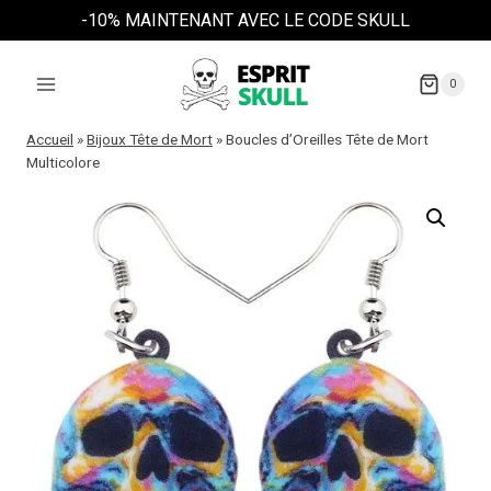
Aller
-10% MAINTENANT AVEC LE CODE SKULL
au
contenu
0
Accueil
»
Bijoux Tête de Mort
»
Boucles d’Oreilles Tête de Mort
Multicolore