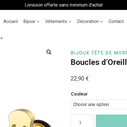
Livraison offerte sans minimum d'achat
Accueil
Bijoux
Vêtements
Décoration
Contact
te
BIJOUX TÊTE DE MOR
Boucles d’Oreil
22,90
€
Couleur
quantité
de