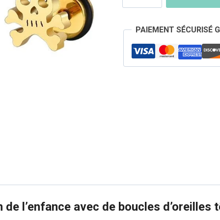
Boucles
d'Oreilles
PAIEMENT SÉCURISÉ 
Tête
de
Mort
Pirate
 de l’enfance avec de boucles d’oreilles 