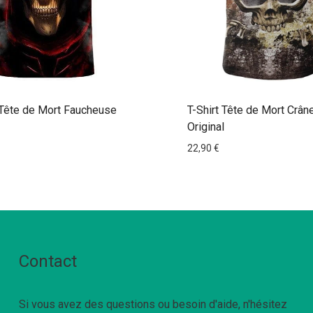
 Tête de Mort Faucheuse
T-Shirt Tête de Mort Crân
Original
22,90
€
Contact
Si vous avez des questions ou besoin d'aide, n'hésitez