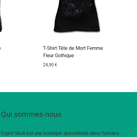
e
T-Shirt Tête de Mort Femme
Fleur Gothique
24,90
€
Qui sommes-nous
Esprit Skull est une boutique spécialisée dans l'univers