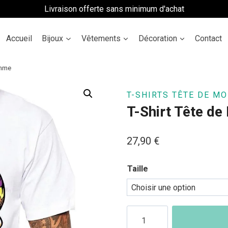
Livraison offerte sans minimum d'achat
Accueil
Bijoux
Vêtements
Décoration
Contact
omme
T-SHIRTS TÊTE DE MO
T-Shirt Tête d
27,90
€
Taille
quantité
de