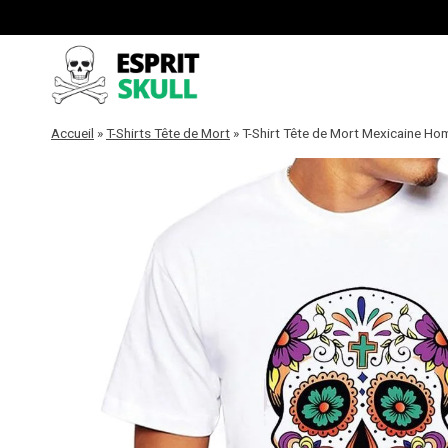
Aller
au
contenu
Accueil
»
T-Shirts Tête de Mort
»
T-Shirt Tête de Mort Mexicaine H