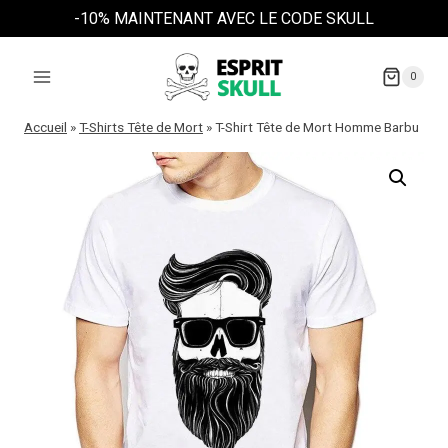
Aller
-10% MAINTENANT AVEC LE CODE SKULL
au
contenu
0
Accueil
»
T-Shirts Tête de Mort
»
T-Shirt Tête de Mort Homme Barbu