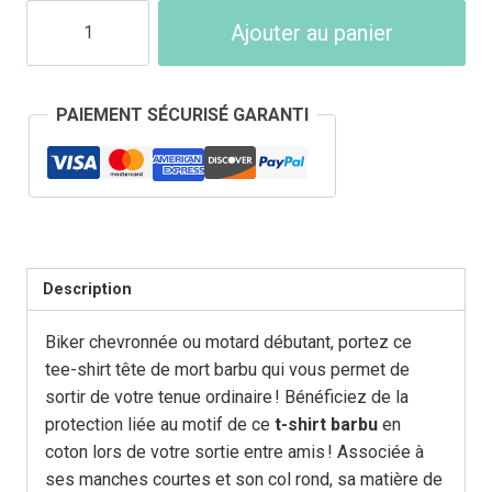
quantité
Ajouter au panier
de
T-
Shirt
PAIEMENT SÉCURISÉ GARANTI
Tête
de
Mort
Homme
Barbu
Description
Biker chevronnée ou motard débutant, portez ce
tee-shirt tête de mort barbu qui vous permet de
sortir de votre tenue ordinaire ! Bénéficiez de la
protection liée au motif de ce
t-shirt barbu
en
coton lors de votre sortie entre amis ! Associée à
ses manches courtes et son col rond, sa matière de