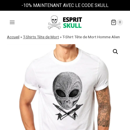
Aller
-10% MAINTENANT AVEC LE CODE SKULL
au
contenu
0
Accueil
»
T-Shirts Tête de Mort
»
T-Shirt Tête de Mort Homme Alien