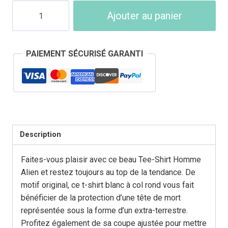
quantité
Ajouter au panier
de
T-
Shirt
PAIEMENT SÉCURISÉ GARANTI
Tête
de
Mort
Homme
Alien
Description
Faites-vous plaisir avec ce beau Tee-Shirt Homme
Alien et restez toujours au top de la tendance. De
motif original, ce t-shirt blanc à col rond vous fait
bénéficier de la protection d’une tête de mort
représentée sous la forme d’un extra-terrestre.
Profitez également de sa coupe ajustée pour mettre