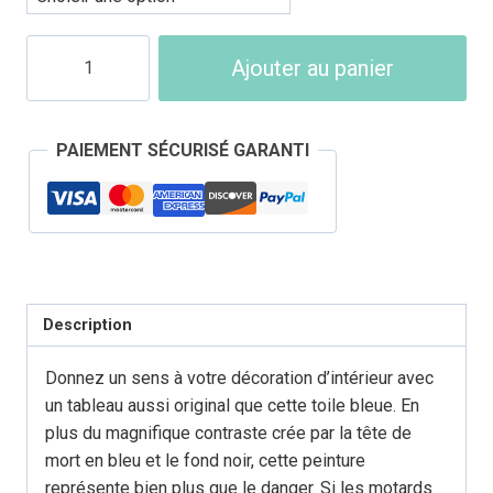
quantité
Ajouter au panier
de
Tableau
Tête
PAIEMENT SÉCURISÉ GARANTI
de
Mort
Bleu
Description
Donnez un sens à votre décoration d’intérieur avec
un tableau aussi original que cette toile bleue. En
plus du magnifique contraste crée par la tête de
mort en bleu et le fond noir, cette peinture
représente bien plus que le danger. Si les motards