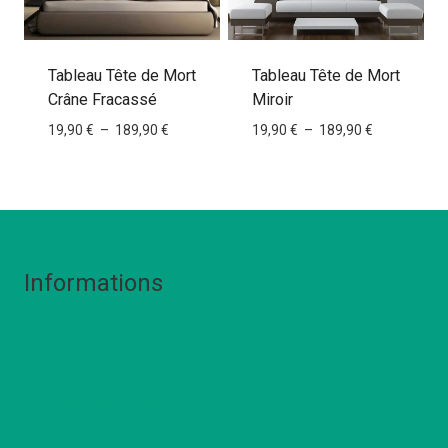
Tableau Tête de Mort
Tableau Tête de Mort
Crâne Fracassé
Miroir
Plage
Plage
19,90
€
–
189,90
€
19,90
€
–
189,90
€
de
de
prix :
prix :
19,90 €
19,90 €
à
à
189,90 €
189,90 €
Informations
Livraison
Politique de remboursement
Politique de confidentialté
Conditions Générales de Vente