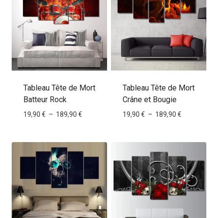
Tableau Tête de Mort
Tableau Tête de Mort
Batteur Rock
Crâne et Bougie
Plage
Plage
19,90
€
–
189,90
€
19,90
€
–
189,90
€
de
de
prix :
prix :
19,90 €
19,90 €
à
à
189,90 €
189,90 €