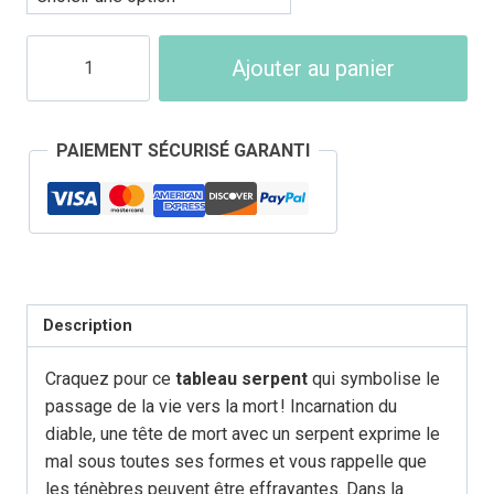
quantité
Ajouter au panier
de
Tableau
Tête
PAIEMENT SÉCURISÉ GARANTI
de
Mort
Serpent
Description
Craquez pour ce
tableau serpent
qui symbolise le
passage de la vie vers la mort ! Incarnation du
diable, une tête de mort avec un serpent exprime le
mal sous toutes ses formes et vous rappelle que
les ténèbres peuvent être effrayantes. Dans la