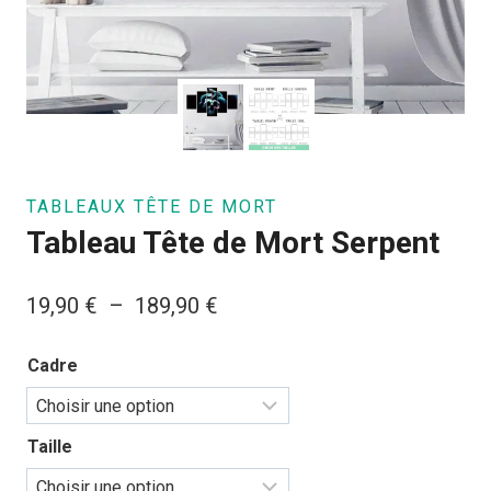
TABLEAUX TÊTE DE MORT
Tableau Tête de Mort Serpent
Plage
19,90
€
–
189,90
€
de
Cadre
prix :
19,90 €
à
Taille
189,90 €