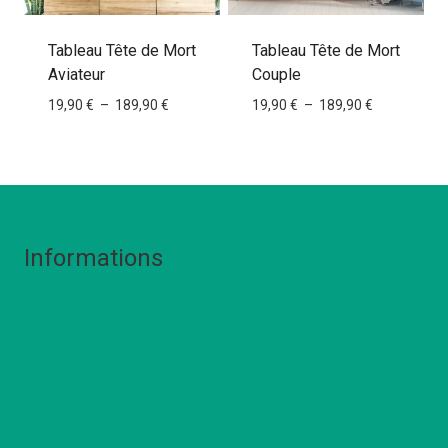
Tableau Tête de Mort
Tableau Tête de Mort
Aviateur
Couple
Plage
Plage
19,90
€
–
189,90
€
19,90
€
–
189,90
€
de
de
prix :
prix :
19,90 €
19,90 €
à
à
189,90 €
189,90 €
Informations
Livraison
Politique de remboursement
Politique de confidentialté
Conditions Générales de Vente
Mentions Légales