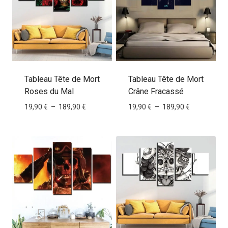
Tableau Tête de Mort
Tableau Tête de Mort
Roses du Mal
Crâne Fracassé
Plage
Plage
19,90
€
–
189,90
€
19,90
€
–
189,90
€
de
de
prix :
prix :
19,90 €
19,90 €
à
à
189,90 €
189,90 €