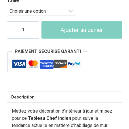
Taille
189,90 €
quantité
Ajouter au panier
de
Tableau
Tête
PAIEMENT SÉCURISÉ GARANTI
de
Mort
Chef
Indien
Description
Mettez votre décoration d’intérieur à jour et misez
pour ce
Tableau Chef indien
pour suive la
tendance actuelle en matière d’habillage de mur.