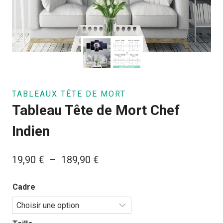
TABLEAUX TÊTE DE MORT
Tableau Tête de Mort Chef
Indien
Plage
19,90
€
–
189,90
€
de
Cadre
prix :
19,90 €
à