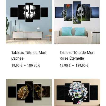
Tableau Tête de Mort
Tableau Tête de Mort
Cachée
Rose Éternelle
Plage
Plage
19,90
€
–
189,90
€
19,90
€
–
189,90
€
de
de
prix :
prix :
19,90 €
19,90 €
à
à
189,90 €
189,90 €