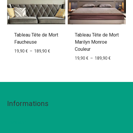
Tableau Tête de Mort
Tableau Tête de Mort
Faucheuse
Marilyn Monroe
Couleur
Plage
19,90
€
–
189,90
€
de
Plage
19,90
€
–
189,90
€
prix :
de
19,90 €
prix :
à
19,90 €
189,90 €
à
189,90 €
Informations
Livraison
Politique de remboursement