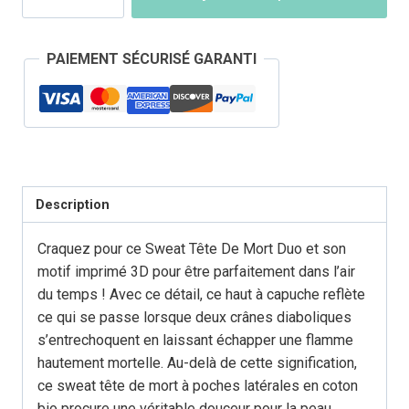
Sweat
Tête
PAIEMENT SÉCURISÉ GARANTI
de
Mort
Duo
Description
Craquez pour ce Sweat Tête De Mort Duo et son
motif imprimé 3D pour être parfaitement dans l’air
du temps ! Avec ce détail, ce haut à capuche reflète
ce qui se passe lorsque deux crânes diaboliques
s’entrechoquent en laissant échapper une flamme
hautement mortelle. Au-delà de cette signification,
ce sweat tête de mort à poches latérales en coton
bio procure une véritable douceur pour la peau.