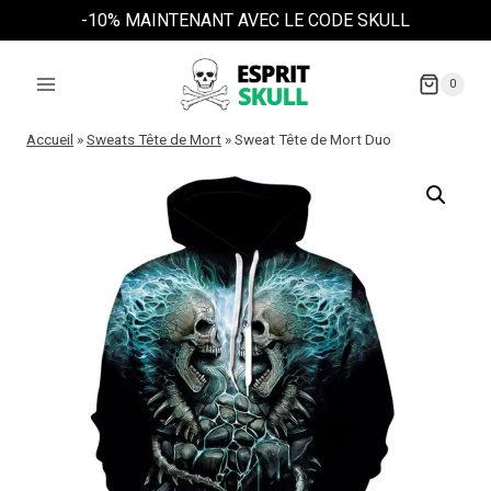
Aller
-10% MAINTENANT AVEC LE CODE SKULL
au
contenu
0
Accueil
»
Sweats Tête de Mort
»
Sweat Tête de Mort Duo