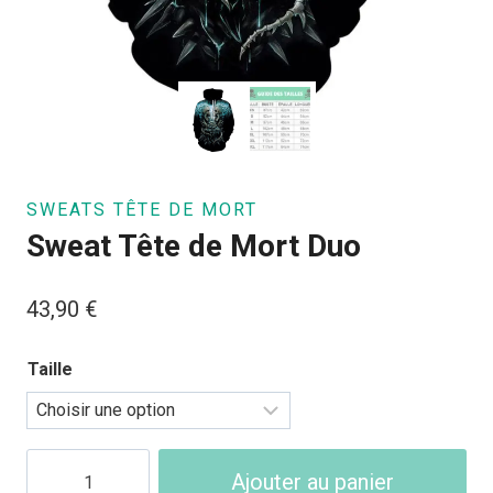
SWEATS TÊTE DE MORT
Sweat Tête de Mort Duo
43,90
€
Taille
quantité
Ajouter au panier
de