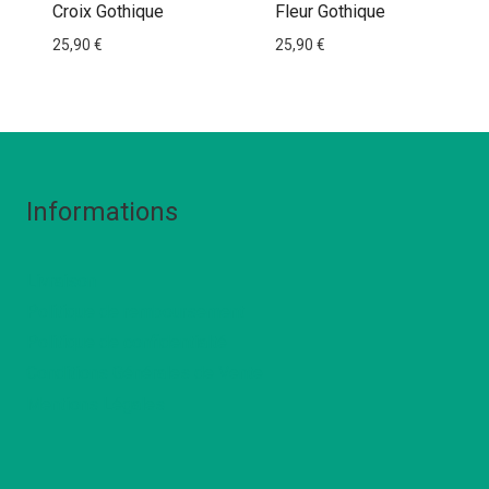
Croix Gothique
Fleur Gothique
25,90
€
25,90
€
Informations
Livraison
Politique de remboursement
Politique de confidentialté
Conditions Générales de Vente
Mentions Légales