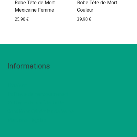
Robe Tête de Mort
Robe Tête de Mort
Mexicaine Femme
Couleur
25,90
€
39,90
€
Informations
Livraison
Politique de remboursement
Politique de confidentialté
Conditions Générales de Vente
Mentions Légales