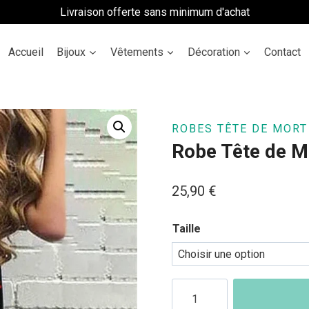
Livraison offerte sans minimum d'achat
Accueil
Bijoux
Vêtements
Décoration
Contact
ROBES TÊTE DE MORT
Robe Tête de Mo
25,90
€
Taille
quantité
de