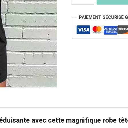
Robe
Tête
PAIEMENT SÉCURISÉ 
de
Mort
Fleurie
séduisante avec cette magnifique robe tê