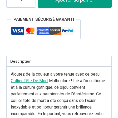
de
Collier
Tête
PAIEMENT SÉCURISÉ GARANTI
de
Mort
Multicolore
en
Acier
Inoxydable
Description
Ajoutez de la couleur à votre tenue avec ce beau
Collier Tête De Mort
Multicolore ! Lié à l’occultisme
et à la culture gothique, ce bijou convient
parfaitement aux passionnés de l’ésotérisme. Ce
collier tête de mort a été conçu dans de l’acier
inoxydable et poli pour garantir une brillance
incomparable. En le portant, vous retrouverez enfin