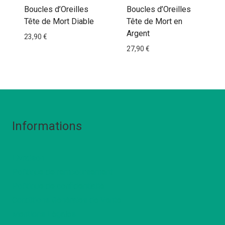
Boucles d’Oreilles
Boucles d’Oreilles
Tête de Mort Diable
Tête de Mort en
Argent
23,90
€
27,90
€
Informations
Livraison
Politique de remboursement
Politique de confidentialté
Conditions Générales de Vente
Mentions Légales