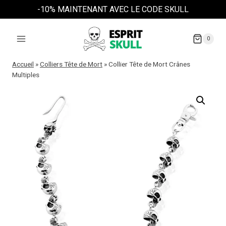
Aller
-10% MAINTENANT AVEC LE CODE SKULL
au
contenu
0
Accueil
»
Colliers Tête de Mort
»
Collier Tête de Mort Crânes
Multiples