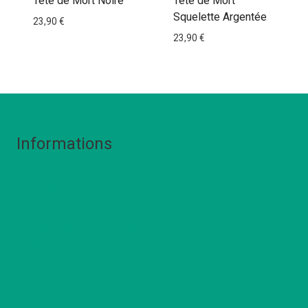
Tête de Mort Noire
Tête de Mort
Squelette Argentée
23,90
€
23,90
€
Informations
Livraison
Politique de remboursement
Politique de confidentialté
Conditions Générales de Vente
Mentions Légales