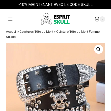
Aller
-10% MAINTENANT AVEC LE CODE SKULL
au
contenu
0
Accueil
»
Ceintures Tête de Mort
»
Ceinture Tête de Mort Femme
Strass