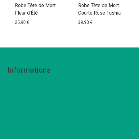
Robe Tête de Mort
Robe Tête de Mort
Fleur d’Été
Courte Rose Fushia
25,90
€
39,90
€
Informations
Livraison
Politique de remboursement
Politique de confidentialté
Conditions Générales de Vente
Mentions Légales