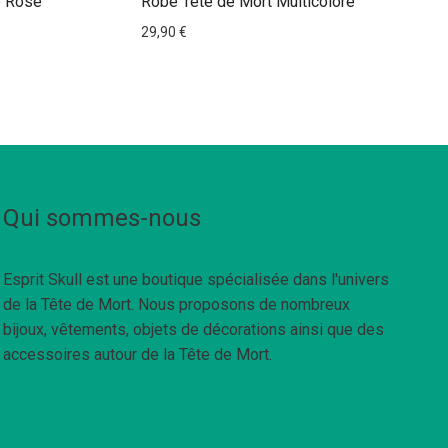
e Rose
Robe Tête de Mort Multicolore
29,90
€
Qui sommes-nous
Esprit Skull est une boutique spécialisée dans l'univers
de la Tête de Mort. Nous proposons de nombreux
bijoux, vêtements, objets de décorations ainsi que des
accessoires autour de la Tête de Mort.