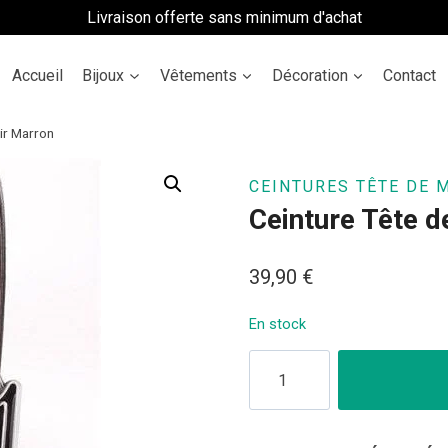
Livraison offerte sans minimum d'achat
Accueil
Bijoux
Vêtements
Décoration
Contact
ir Marron
CEINTURES TÊTE DE 
Ceinture Tête 
39,90
€
En stock
quantité
de
Ceinture
Tête