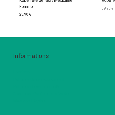
Robe Tête de Mort Mexicaine
Robe T
Femme
39,90
€
25,90
€
Informations
Livraison
Politique de remboursement
Politique de confidentialté
Conditions Générales de Vente
Mentions Légales