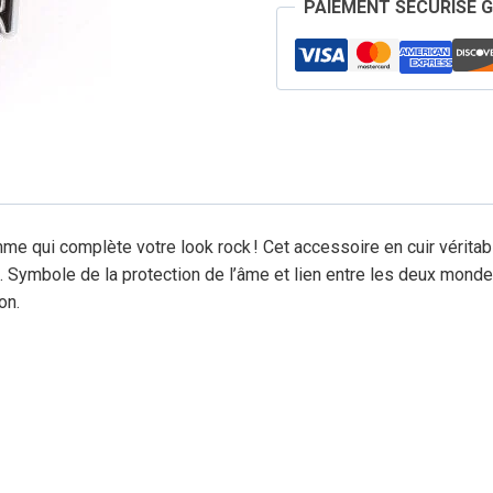
PAIEMENT SÉCURISÉ 
de
Mort
Femme
Cuir
Marron
 qui complète votre look rock ! Cet accessoire en cuir véritable
Symbole de la protection de l’âme et lien entre les deux mondes
on.