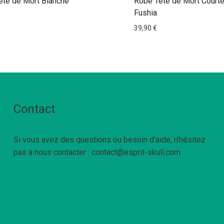
ête de Mort Blanche
Robe Tête de Mort Court
Fushia
39,90
€
Contact
Si vous avez des questions ou besoin d'aide, n'hésitez
pas à nous contacter : contact@esprit-skull.com