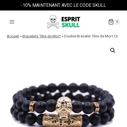
Aller
-10% MAINTENANT AVEC LE CODE SKULL
au
contenu
0
Accueil
»
Bracelets Tête de Mort
»
Double Bracelet Tête de Mort Or