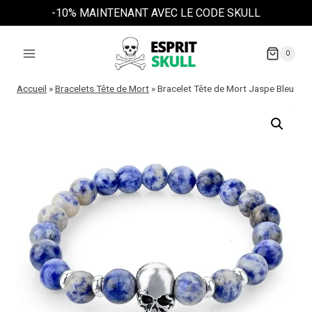
Aller
-10% MAINTENANT AVEC LE CODE SKULL
au
contenu
0
Accueil
»
Bracelets Tête de Mort
»
Bracelet Tête de Mort Jaspe Bleu