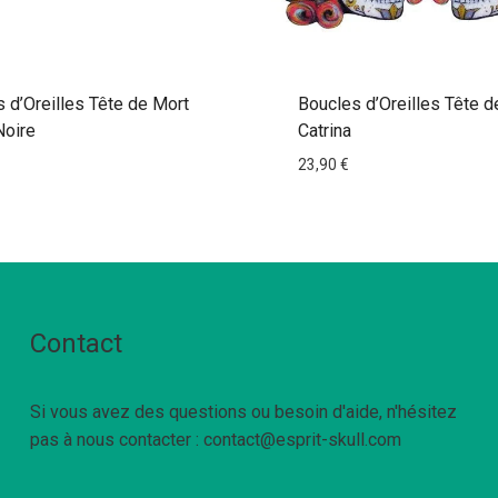
 d’Oreilles Tête de Mort
Boucles d’Oreilles Tête d
Noire
Catrina
23,90
€
Contact
Si vous avez des questions ou besoin d'aide, n'hésitez
pas à nous contacter : contact@esprit-skull.com