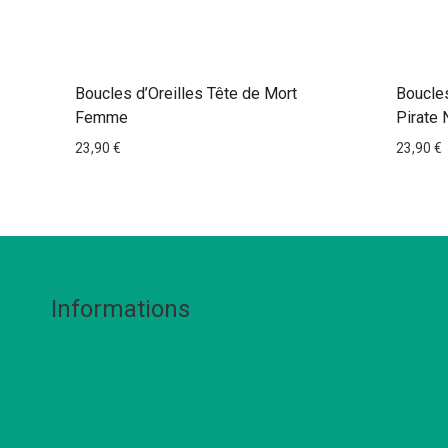
Boucles d’Oreilles Tête de Mort
Boucles
Femme
Pirate 
23,90
€
23,90
€
Informations
Livraison
Politique de remboursement
Politique de confidentialté