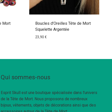
e Mort
Boucles d’Oreilles Tête de Mort
Squelette Argentée
23,90
€
Qui sommes-nous
Esprit Skull est une boutique spécialisée dans l'univers
de la Tête de Mort. Nous proposons de nombreux
bijoux, vêtements, objets de décorations ainsi que des
accessoires autour de la Tête de Mort.