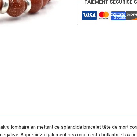
PAIEMENT SÉCURISÉ 
de
Mort
Cornaline
hakra lombaire en mettant ce splendide bracelet tête de mort corn
de négative. Appréciez également ses ornements brillants et sa c