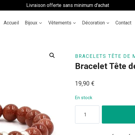
Livraison offerte sans minimum d'achat
Accueil
Bijoux
Vêtements
Décoration
Contact
BRACELETS TÊTE DE 
Bracelet Tête d
19,90
€
En stock
quantité
de
Bracelet
Tête