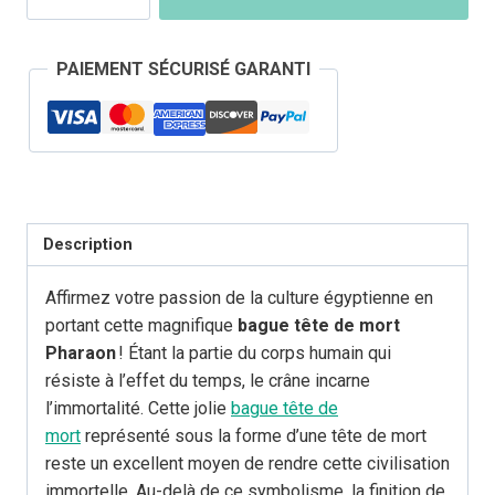
Bague
Tête
PAIEMENT SÉCURISÉ GARANTI
de
Mort
Pharaon
Description
Affirmez votre passion de la culture égyptienne en
portant cette magnifique
bague tête de mort
Pharaon
! Étant la partie du corps humain qui
résiste à l’effet du temps, le crâne incarne
l’immortalité. Cette jolie
bague tête de
mort
représenté sous la forme d’une tête de mort
reste un excellent moyen de rendre cette civilisation
immortelle. Au-delà de ce symbolisme, la finition de