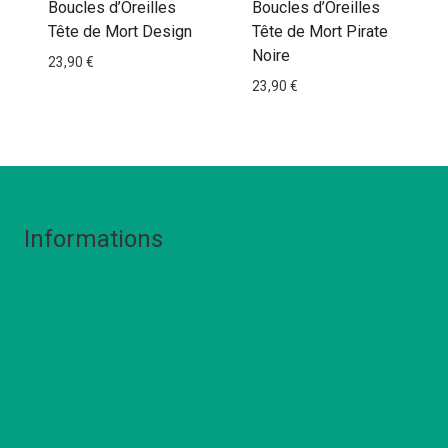
Boucles d’Oreilles
Boucles d’Oreilles
Tête de Mort Design
Tête de Mort Pirate
Noire
23,90
€
23,90
€
Informations
Livraison
Politique de remboursement
Politique de confidentialté
Conditions Générales de Vente
Mentions Légales