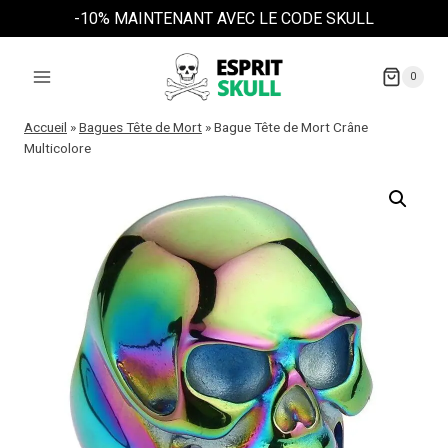
Aller
-10% MAINTENANT AVEC LE CODE SKULL
au
contenu
0
Accueil
»
Bagues Tête de Mort
»
Bague Tête de Mort Crâne
Multicolore