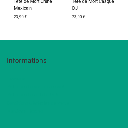
Tête de Mort Crâne
Tête de Mort Casque
Mexicain
DJ
23,90
€
23,90
€
Informations
Livraison
Politique de remboursement
Politique de confidentialté
Conditions Générales de Vente
Mentions Légales