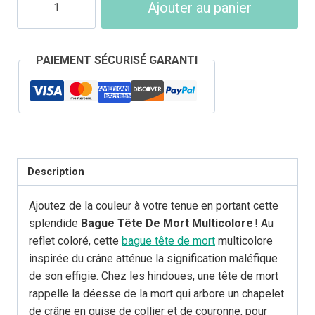
Ajouter au panier
de
Bague
Tête
PAIEMENT SÉCURISÉ GARANTI
de
Mort
Crâne
Multicolore
Description
Ajoutez de la couleur à votre tenue en portant cette
splendide
Bague Tête De Mort Multicolore
! Au
reflet coloré, cette
bague tête de mort
multicolore
inspirée du crâne atténue la signification maléfique
de son effigie. Chez les hindoues, une tête de mort
rappelle la déesse de la mort qui arbore un chapelet
de crâne en guise de collier et de couronne, pour